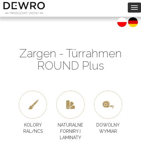
To
na
Zargen - Türrahmen
ROUND Plus
KOLORY
NATURALNE
DOWOLNY
RAL/NCS
FORNIRY I
WYMIAR
LAMINATY