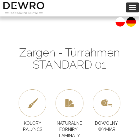
To
na
Zargen - Türrahmen
STANDARD 01
KOLORY
NATURALNE
DOWOLNY
RAL/NCS
FORNIRY I
WYMIAR
LAMINATY