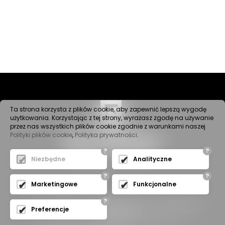
Ta strona korzysta z plików cookie, aby zapewnić lepszą wygodę
użytkowania. Korzystając z tej strony, wyrażasz zgodę na używanie
przez nas wszystkich plików cookie zgodnie z warunkami naszej
Polityki plików cookie
,
Polityka prywatności
.
?
?
Niezbędne
Analityczne
?
?
Marketingowe
Funkcjonalne
?
(C) 2021
DEWRO
- TÜRHERSTELLER – ALLE RECHTE
Preferencje
VORBEHALTEN
PROJEKT UND REALISIERUNG VON
EXPO-NET.PL