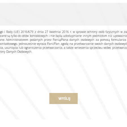
ego i Rady (UE) 2016/679 z dnia 27 kwietnia 2016 r. w sprawie ochrony osób fizycznych w 
ane są tylko do celów kontaktowych i nie będą udostępniane innym podmiotom niż upoważni
rane. Administratorem podanych przez Panią/Pana danych osobowych za pomocą formularza ko
ontaktowego, jednocześnie wyraża Pani/Pan zgodę na przetwarzanie swoich danych osobowych t
ia, usunięcia lub ograniczenia przetwarzania, a także wniesienia sprzeciwu wobec przetwarza
hrony Danych Osobowych.
WYŚLIJ