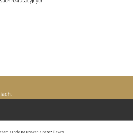
sach rekrutacyjnych.
iach.
ażam zgodę na używanie przez Dewro