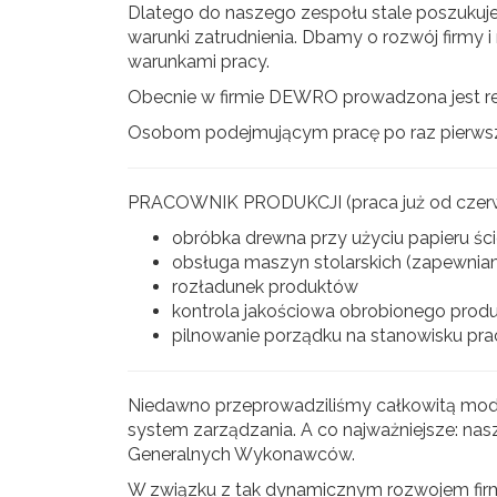
Dlatego do naszego zespołu stale poszukuje
warunki zatrudnienia. Dbamy o rozwój firmy 
warunkami pracy.
Obecnie w firmie DEWRO prowadzona jest re
Osobom podejmującym pracę po raz pierwsz
PRACOWNIK PRODUKCJI (praca już od czerw
obróbka drewna przy użyciu papieru śc
obsługa maszyn stolarskich (zapewnia
rozładunek produktów
kontrola jakościowa obrobionego prod
pilnowanie porządku na stanowisku pra
Niedawno przeprowadziliśmy całkowitą mod
system zarządzania. A co najważniejsze: nasz
Generalnych Wykonawców.
W związku z tak dynamicznym rozwojem fir