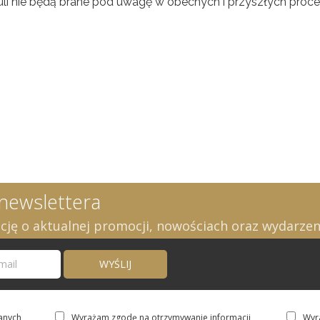
li nie będą brane pod uwagę w obecnych i przyszłych proce
 newslettera
ję o aktualnej promocji, nowościach oraz wydarzen
anych
Wyrażam zgodę na otrzymywanie informacji
Wyr