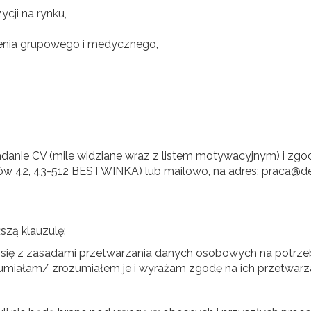
ycji na rynku,
zenia grupowego i medycznego,
adanie CV (mile widziane wraz z listem motywacyjnym) i z
Dudów 42, 43-512 BESTWINKA) lub mailowo, na adres: praca@de
szą klauzulę:
ę z zasadami przetwarzania danych osobowych na potrzeby
miałam/ zrozumiałem je i wyrażam zgodę na ich przetwarza