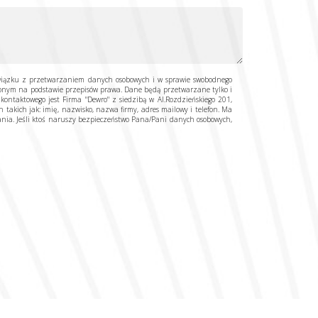
związku z przetwarzaniem danych osobowych i w sprawie swobodnego
onym na podstawie przepisów prawa. Dane będą przetwarzane tylko i
ntaktowego jest Firma "Dewro" z siedzibą w Al.Rozdzieńskiego 201,
akich jak: imię, nazwisko, nazwa firmy, adres mailowy i telefon. Ma
nia. Jeśli ktoś naruszy bezpieczeństwo Pana/Pani danych osobowych,