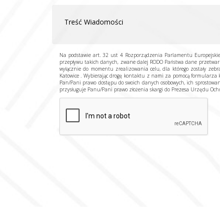
Na podstawie art. 32 ust 4 Rozporządzenia Parlamentu Europejski
przepływu takich danych, zwane dalej RODO Państwa dane przetwarz
wyłącznie do momentu zrealizowania celu, dla którego zostały zeb
Katowice . Wybierając drogę kontaktu z nami za pomocą formularza k
Pan/Pani prawo dostępu do swoich danych osobowych, ich sprostowan
przysługuje Panu/Pani prawo złożenia skargi do Prezesa Urzędu Oc