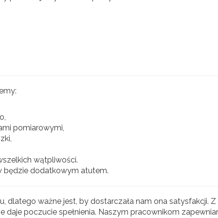
jemy:
o,
dami pomiarowymi,
ki,
wszelkich wątpliwości.
 będzie dodatkowym atutem.
dlatego ważne jest, by dostarczała nam ona satysfakcji. Z 
ze daje poczucie spełnienia. Naszym pracownikom zapewnia