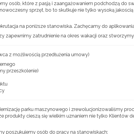
my osób, które z pasją i zaangażowaniem podchodzą do swoj
i nowoczesny sprzęt, bo to skutkuje nie tylko wysoką jakośc
krutacja na poniższe stanowiska. Zachęcamy do aplikowania
y zapewnimy zatrudnienie na okres wakacji oraz stworzymy
ca z możliwością przedłużenia umowy)
iernego
my przeszkolenie)
uktu
cy
ernizację parku maszynowego i zrewolucjonizowaliśmy pro
e produkty cieszą się wielkim uznaniem nie tylko Klientów de
my poszukujemy osób do pracy na stanowiskach: